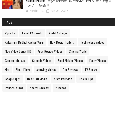
Haasan Photos - சுருதிஹாஸன் படு கவர்ச்சியான நடனம் மற்றும்
புகைப்படங்கள் !!!
Media 1st
Jun 03, 2015
TAGS
Vijay TV
Tamil TV Serials
Andal Azhagar
Kalyanam Mudhal Kadhal Varai
New Movie Trailers
Technology Videos
New Video Songs HD
Apps Review Videos
Cinema World
Commercial Ads
Comedy Videos
Food Making Videos
Funny Videos
Hot
Short Films
Amazing Videos
Car Reviews
TV Shows
Google Apps
Nexus Art Media
Stars Interview
Health Tips
Political Views
Sports Reviews
Windows