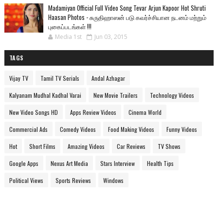
Madamiyan Official Full Video Song Tevar Arjun Kapoor Hot Shruti
Haasan Photos - சுருதிஹாஸன் படு கவர்ச்சியான நடனம் மற்றும்
புகைப்படங்கள் !!!
Media 1st
Jun 03, 2015
TAGS
Vijay TV
Tamil TV Serials
Andal Azhagar
Kalyanam Mudhal Kadhal Varai
New Movie Trailers
Technology Videos
New Video Songs HD
Apps Review Videos
Cinema World
Commercial Ads
Comedy Videos
Food Making Videos
Funny Videos
Hot
Short Films
Amazing Videos
Car Reviews
TV Shows
Google Apps
Nexus Art Media
Stars Interview
Health Tips
Political Views
Sports Reviews
Windows