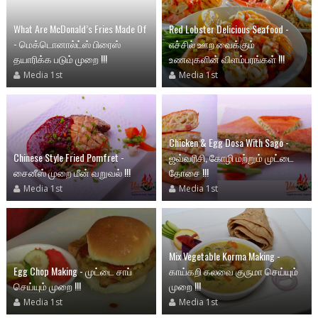
What Are McDonald’s Fries Made Of
Red Lobster Delicious Seafood -
- மெக்டொனால்ட்ஸ் பிரைஸ்
எச்சில் ஊற வைக்கும்
தயாரிக்க படும் முறை !!!
உணவுகளின் விளம்பரங்கள் !!!
Media 1st
Media 1st
Chicken & Egg Dosa With Sago -
Chinese Style Fried Pomfret -
ஜவ்வரிசி, கோழி மற்றும் முட்டை
சைனீஸ் முறை மீன் வறுவல் !!!
தோசை !!!
Media 1st
Media 1st
Mix Vegetable Korma Making -
Egg Chop Making - முட்டை சாப்
காய்கறி கலவை குருமா செய்யும்
செய்யும் முறை !!!
முறை !!!
Media 1st
Media 1st