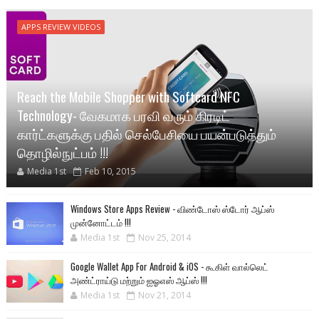
APPS REVIEW VIDEOS
Reach the Mobile Shopper with Softcard NFC
Technology- வேகமாக பரவி வரும் கிரடிட்
கார்ட்களுக்கு பதில் செல்பேசியை பயன்படுத்தும்
தொழில்நுட்பம் !!!
Media 1st
Feb 10, 2015
Windows Store Apps Review - விண்டோஸ் ஸ்டோர் ஆப்ஸ்
முன்னோட்டம் !!!
Media 1st
Nov 25, 2014
Google Wallet App For Android & iOS - கூகிள் வால்லெட்
அண்ட்ராய்டு மற்றும் ஐஓஎஸ் ஆப்ஸ் !!!
Media 1st
Nov 21, 2014