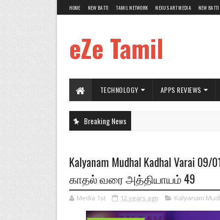
HOME
NEW BATTI
TAMIL NETWORK
NEXUS ART MEDIA
NEW BATTI
eZe Tamil
TECHNOLOGY
APPS REVIEWS
Breaking News
Kalyanam Mudhal Kadhal Varai 09/0
காதல் வரை அத்தியாயம் 49
Media 1st
12 years ago
Kalyanam Mudh