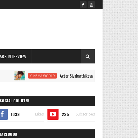
ARS INTERVIEW
Actor Sivakarthikeyan Turns Lyricist, He has Written Ly
CINEMA WORLD
SOCIAL COUNTER
1039
235
Likes
Subscribes
FACEBOOK