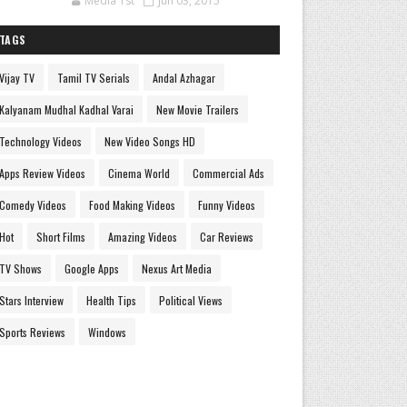
Media 1st
Jun 03, 2015
TAGS
Vijay TV
Tamil TV Serials
Andal Azhagar
Kalyanam Mudhal Kadhal Varai
New Movie Trailers
Technology Videos
New Video Songs HD
Apps Review Videos
Cinema World
Commercial Ads
Comedy Videos
Food Making Videos
Funny Videos
Hot
Short Films
Amazing Videos
Car Reviews
TV Shows
Google Apps
Nexus Art Media
Stars Interview
Health Tips
Political Views
Sports Reviews
Windows