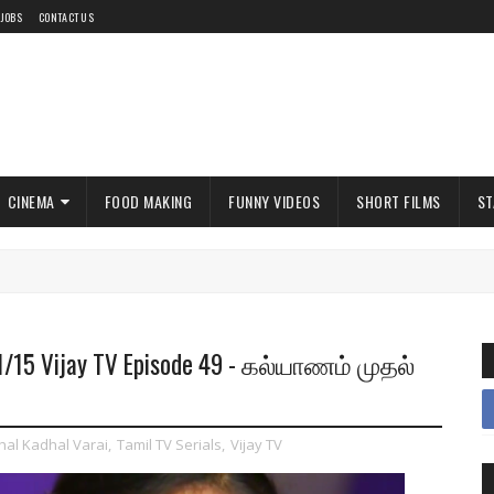
 JOBS
CONTACT US
CINEMA
FOOD MAKING
FUNNY VIDEOS
SHORT FILMS
ST
1/15 Vijay TV Episode 49 - கல்யாணம் முதல்
al Kadhal Varai
,
Tamil TV Serials
,
Vijay TV