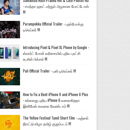
Samantha Ruth Prabhu Hot & Cute Photos HD
- சமந்தா ஹாட் மற்றும் அழகான போட்டோஸ்
!!!
Purampokku Official Trailer - புறம்போக்கு
டிரெய்லர் !!!
Introducing Pixel & Pixel XL Phone by Google -
ஸ்மார்ட் போன் வரிசையில் புதிய புரட்சி
கூகிள் பிக்சல் !!!
Puli Official Trailer - புலி டிரெய்லர் !!!
How to Fix a Bent iPhone 6 and iPhone 6 Plus
- உங்களது புதிய iPhone 6 வளைகிறதா
இனிமேல் கவலை வேண்டாம் !!!
The Yellow Festival Tamil Short Film - மஞ்சள்
நீராட்டு விழா தமிழ் குறும்படம் !!!