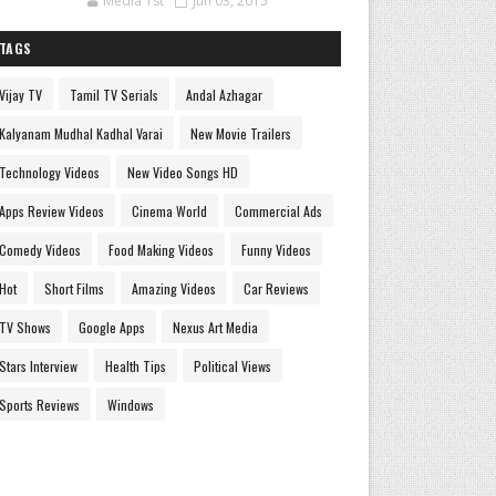
Media 1st
Jun 03, 2015
TAGS
Vijay TV
Tamil TV Serials
Andal Azhagar
Kalyanam Mudhal Kadhal Varai
New Movie Trailers
Technology Videos
New Video Songs HD
Apps Review Videos
Cinema World
Commercial Ads
Comedy Videos
Food Making Videos
Funny Videos
Hot
Short Films
Amazing Videos
Car Reviews
TV Shows
Google Apps
Nexus Art Media
Stars Interview
Health Tips
Political Views
Sports Reviews
Windows