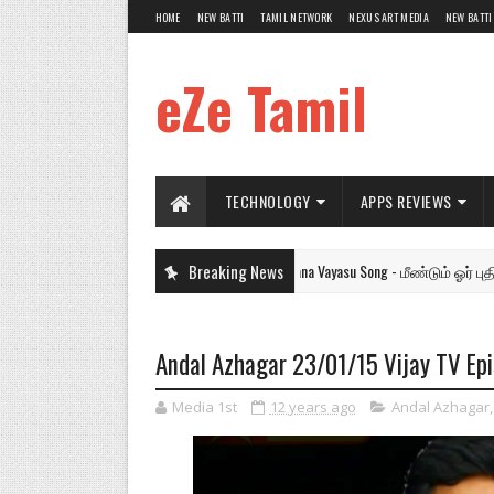
HOME
NEW BATTI
TAMIL NETWORK
NEXUS ART MEDIA
NEW BATTI
eZe Tamil
TECHNOLOGY
APPS REVIEWS
rns Lyricist, He has Written Lyrics for Kalyaana Vayasu Song - மீண்டும் ஓர் புதிய 
Breaking News
Andal Azhagar 23/01/15 Vijay TV
Media 1st
12 years ago
Andal Azhagar