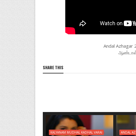
Andal Azhagar 
ஆண்டாள்
SHARE THIS
KALYANAM MUDHAL KADHAL VARAI
ANDAL A