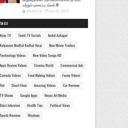
மற்றும் புகைப்படங்கள் !!!
Media 1st
Jun 03, 2015
TAGS
Vijay TV
Tamil TV Serials
Andal Azhagar
Kalyanam Mudhal Kadhal Varai
New Movie Trailers
Technology Videos
New Video Songs HD
Apps Review Videos
Cinema World
Commercial Ads
Comedy Videos
Food Making Videos
Funny Videos
Hot
Short Films
Amazing Videos
Car Reviews
TV Shows
Google Apps
Nexus Art Media
Stars Interview
Health Tips
Political Views
Sports Reviews
Windows