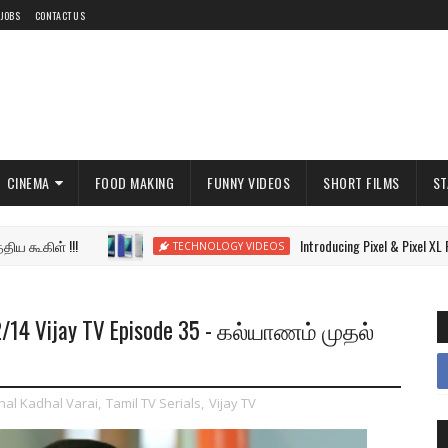
 JOBS
CONTACT US
CINEMA
FOOD MAKING
FUNNY VIDEOS
SHORT FILMS
ST
ள் !!!
Introducing Pixel & Pixel XL Phone by
TECHNOLOGY VIDEOS
2/14 Vijay TV Episode 35 - கல்யாணம் முதல்
al Kadhal Varai
,
Tamil TV Serials
,
Vijay TV