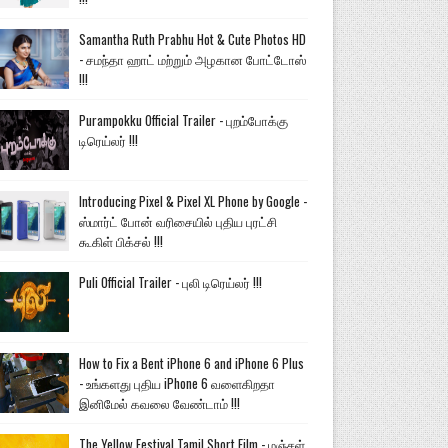
Samantha Ruth Prabhu Hot & Cute Photos HD
- சமந்தா ஹாட் மற்றும் அழகான போட்டோஸ்
!!!
Purampokku Official Trailer - புறம்போக்கு
டிரெய்லர் !!!
Introducing Pixel & Pixel XL Phone by Google -
ஸ்மார்ட் போன் வரிசையில் புதிய புரட்சி
கூகிள் பிக்சல் !!!
Puli Official Trailer - புலி டிரெய்லர் !!!
How to Fix a Bent iPhone 6 and iPhone 6 Plus
- உங்களது புதிய iPhone 6 வளைகிறதா
இனிமேல் கவலை வேண்டாம் !!!
The Yellow Festival Tamil Short Film - மஞ்சள்