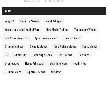
Media 1st
Jun 03, 2015
TAGS
Vijay TV
Tamil TV Serials
Andal Azhagar
Kalyanam Mudhal Kadhal Varai
New Movie Trailers
Technology Videos
New Video Songs HD
Apps Review Videos
Cinema World
Commercial Ads
Comedy Videos
Food Making Videos
Funny Videos
Hot
Short Films
Amazing Videos
Car Reviews
TV Shows
Google Apps
Nexus Art Media
Stars Interview
Health Tips
Political Views
Sports Reviews
Windows