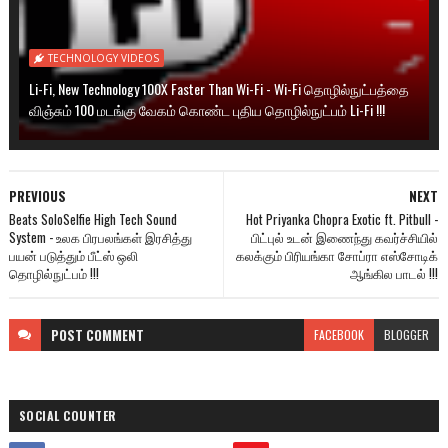
TECHNOLOGY VIDEOS
Li-Fi, New Technology 100X Faster Than Wi-Fi - Wi-Fi தொழில்நுட்பத்தை
விஞ்சும் 100 மடங்கு வேகம் கொண்ட புதிய தொழில்நுட்பம் Li-Fi !!!
PREVIOUS
NEXT
Beats SoloSelfie High Tech Sound
Hot Priyanka Chopra Exotic ft. Pitbull -
System - உலக பிரபலங்கள் இரசித்து
பிட்புல் உடன் இணைந்து கவர்ச்சியில்
பயன் படுத்தும் பீட்ஸ் ஒலி
கலக்கும் பிரியங்கா சோப்ரா எஸ்சோடிக்
தொழில்நுட்பம் !!!
ஆங்கில பாடல் !!!
POST
COMMENT
FACEBOOK
BLOGGER
SOCIAL COUNTER