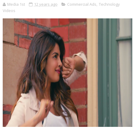
Media 1st
12 years ago
Commercial Ads
,
Technology
Videos