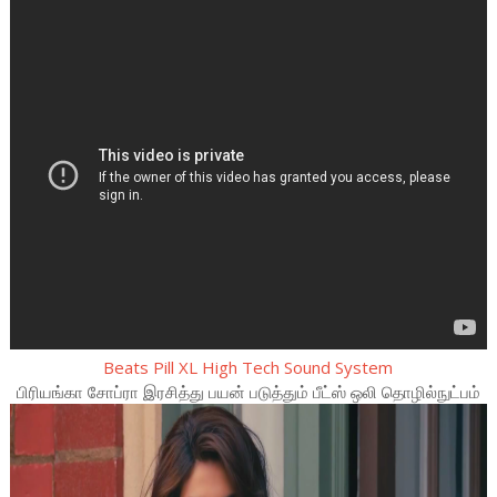
Beats Pill XL High Tech Sound System
பிரியங்கா சோப்ரா இரசித்து பயன் படுத்தும் பீட்ஸ் ஒலி தொழில்நுட்பம்