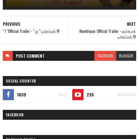
PREVIOUS
NEXT
" I "Official Trailer - " ஐ " டிரெய்லர் !!!
Nambiyaar Official Trailer - நம்பியார்
டிரெய்லர் !!!
POST
COMMENT
FACEBOOK
BLOGGER
SOCIAL COUNTER
1039
235
Likes
Subscribes
FACEBOOK