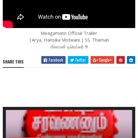
Meagamann Official Trailer
|Arya, Hansika Motwani | SS. Thaman
மீகாமன் டிரெய்லர் !!!
Facebook
Twitter
Google+
SHARE THIS