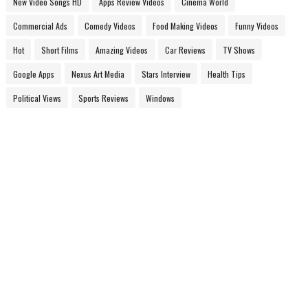
New Video Songs HD
Apps Review Videos
Cinema World
Commercial Ads
Comedy Videos
Food Making Videos
Funny Videos
Hot
Short Films
Amazing Videos
Car Reviews
TV Shows
Google Apps
Nexus Art Media
Stars Interview
Health Tips
Political Views
Sports Reviews
Windows